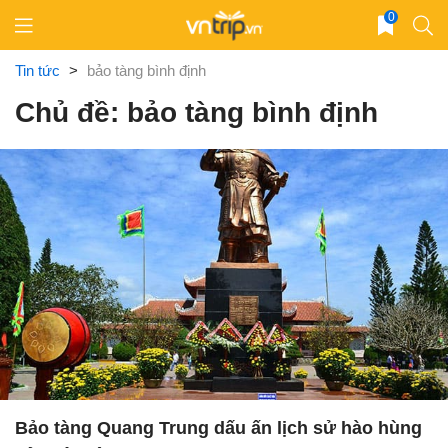
Skip
0
to
content
Tin tức
>
bảo tàng bình định
Chủ đề: bảo tàng bình định
Bảo tàng Quang Trung dấu ấn lịch sử hào hùng