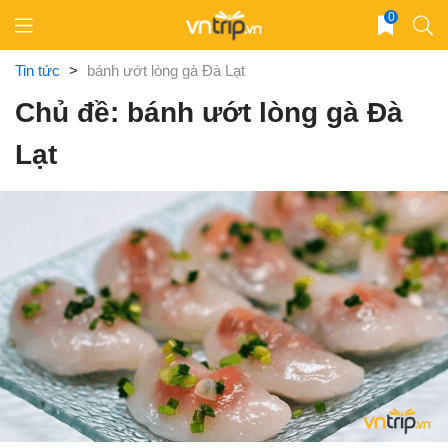
Skip
0
to
content
Tin tức
>
bánh ướt lòng gà Đà Lạt
Chủ đề: bánh ướt lòng gà Đà
Lạt