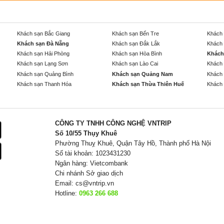
Khách sạn Bắc Giang
Khách sạn Bến Tre
Khách 
Khách sạn Đà Nẵng
Khách sạn Đắk Lắk
Khách 
Khách sạn Hải Phòng
Khách sạn Hòa Bình
Khách
Khách sạn Lạng Sơn
Khách sạn Lào Cai
Khách 
Khách sạn Quảng Bình
Khách sạn Quảng Nam
Khách 
Khách sạn Thanh Hóa
Khách sạn Thừa Thiên Huế
Khách 
CÔNG TY TNHH CÔNG NGHỆ VNTRIP
Số 10/55 Thụy Khuê
Phường Thuỵ Khuê, Quận Tây Hồ, Thành phố Hà Nội
Số tài khoản: 1023431230
Ngân hàng: Vietcombank
Chi nhánh Sở giao dịch
Email:
cs@vntrip.vn
Hotline:
0963 266 688