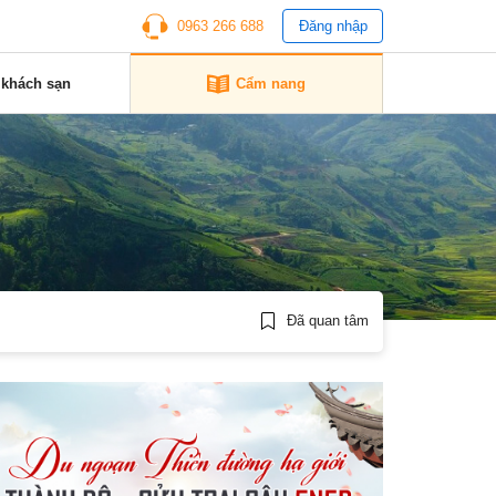
0963 266 688
Đăng nhập
 khách sạn
Cẩm nang
Đã quan tâm