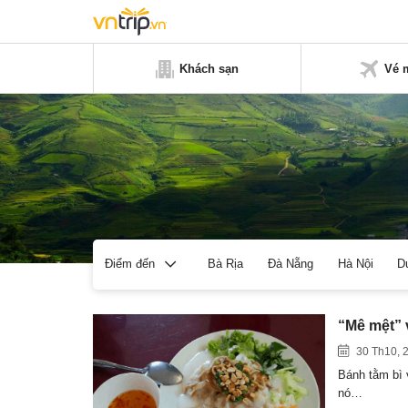
Khách sạn
Vé 
Bà Rịa
Đà Nẵng
Hà Nội
D
Điểm đến
“Mê mệt” 
30 Th10, 
Bánh tằm bì 
nó…