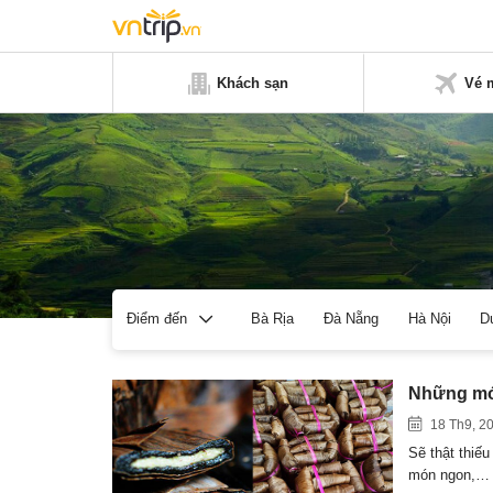
Khách sạn
Vé 
Bà Rịa
Đà Nẵng
Hà Nội
D
Điểm đến
Những mó
18 Th9, 2
Sẽ thật thiế
món ngon,…