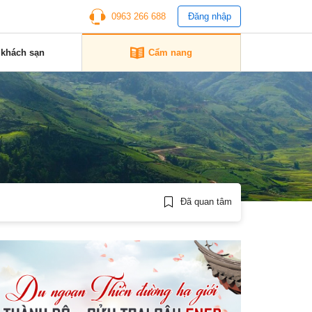
0963 266 688
Đăng nhập
 khách sạn
Cẩm nang
Đã quan tâm