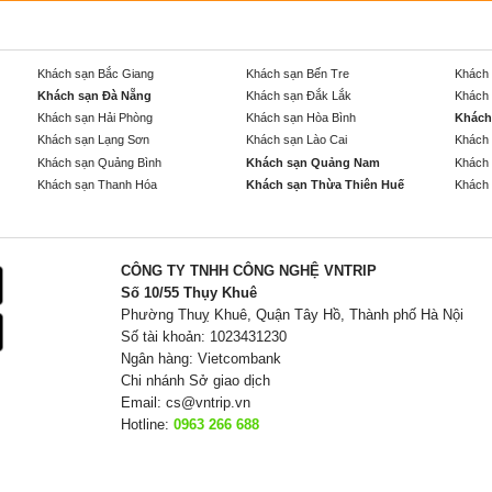
Khách sạn Bắc Giang
Khách sạn Bến Tre
Khách 
Khách sạn Đà Nẵng
Khách sạn Đắk Lắk
Khách 
Khách sạn Hải Phòng
Khách sạn Hòa Bình
Khách
Khách sạn Lạng Sơn
Khách sạn Lào Cai
Khách 
Khách sạn Quảng Bình
Khách sạn Quảng Nam
Khách 
Khách sạn Thanh Hóa
Khách sạn Thừa Thiên Huế
Khách 
CÔNG TY TNHH CÔNG NGHỆ VNTRIP
Số 10/55 Thụy Khuê
Phường Thuỵ Khuê, Quận Tây Hồ, Thành phố Hà Nội
Số tài khoản: 1023431230
Ngân hàng: Vietcombank
Chi nhánh Sở giao dịch
Email:
cs@vntrip.vn
Hotline:
0963 266 688