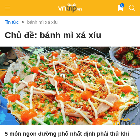
Skip
0
to
content
Tin tức
>
bánh mì xá xíu
Chủ đề: bánh mì xá xíu
5 món ngon đường phố nhất định phải thử khi