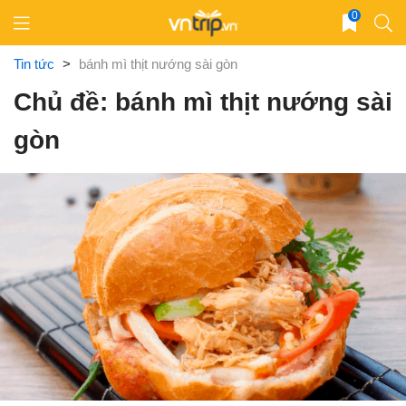
Skip
0
to
content
Tin tức
>
bánh mì thịt nướng sài gòn
Chủ đề: bánh mì thịt nướng sài
gòn