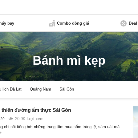
máy bay
Combo đồng giá
Deal
Bánh mì kẹp
u lịch Đà Lạt
Quảng Nam
Sài Gòn
thiên đường ẩm thực Sài Gòn
20.9K lượt xem
020
g chỉ nổi tiếng bởi những trung tâm mua sắm tráng lệ, sầm uất mà
ết…