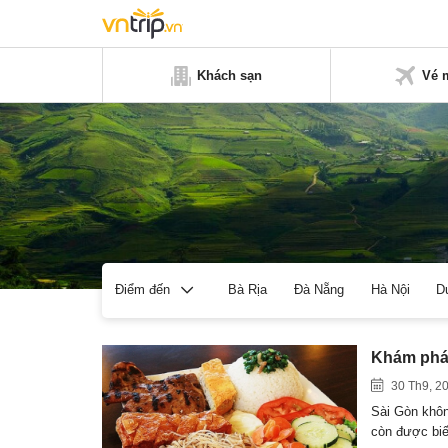
Khách sạn
Vé 
Bà Rịa
Đà Nẵng
Hà Nội
D
Điểm đến
Khám phá 
30 Th9, 2
Sài Gòn khôn
còn được bi