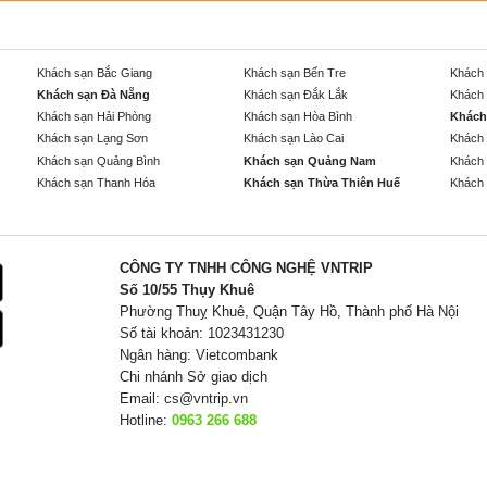
Khách sạn Bắc Giang
Khách sạn Bến Tre
Khách 
Khách sạn Đà Nẵng
Khách sạn Đắk Lắk
Khách 
Khách sạn Hải Phòng
Khách sạn Hòa Bình
Khách
Khách sạn Lạng Sơn
Khách sạn Lào Cai
Khách 
Khách sạn Quảng Bình
Khách sạn Quảng Nam
Khách 
Khách sạn Thanh Hóa
Khách sạn Thừa Thiên Huế
Khách 
CÔNG TY TNHH CÔNG NGHỆ VNTRIP
Số 10/55 Thụy Khuê
Phường Thuỵ Khuê, Quận Tây Hồ, Thành phố Hà Nội
Số tài khoản: 1023431230
Ngân hàng: Vietcombank
Chi nhánh Sở giao dịch
Email:
cs@vntrip.vn
Hotline:
0963 266 688