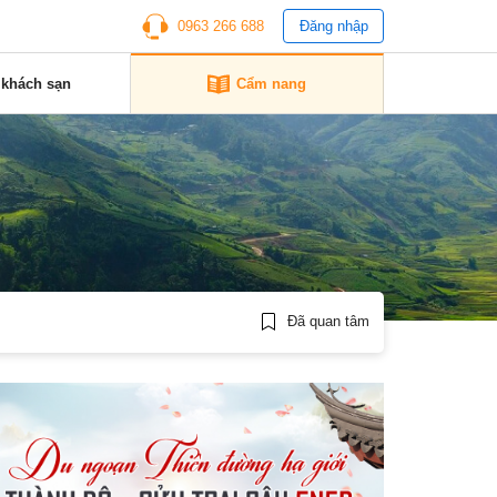
0963 266 688
Đăng nhập
 khách sạn
Cẩm nang
Đã quan tâm