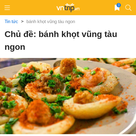
Skip
0
to
content
Tin tức
>
bánh khọt vũng tàu ngon
Chủ đề: bánh khọt vũng tàu
ngon