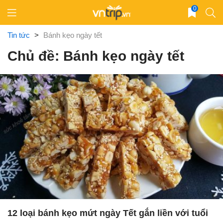
Skip
0
to
content
Tin tức
>
Bánh kẹo ngày tết
Chủ đề: Bánh kẹo ngày tết
12 loại bánh kẹo mứt ngày Tết gắn liền với tuổi