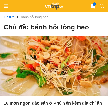
Skip
0
to
content
Tin tức
>
bánh hỏi lòng heo
Chủ đề: bánh hỏi lòng heo
16 món ngon đặc sản ở Phú Yên kèm địa chỉ ăn