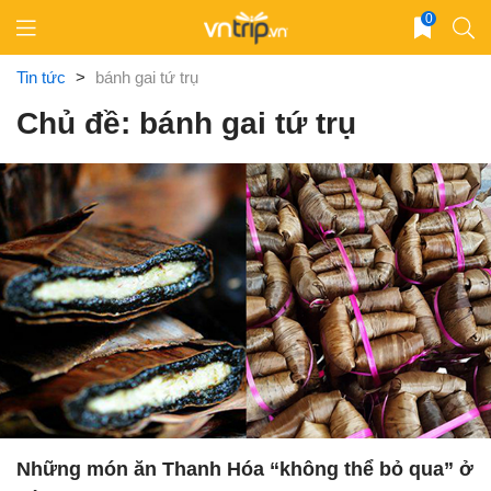
Skip
0
to
content
Tin tức
>
bánh gai tứ trụ
Chủ đề: bánh gai tứ trụ
Những món ăn Thanh Hóa “không thể bỏ qua” ở