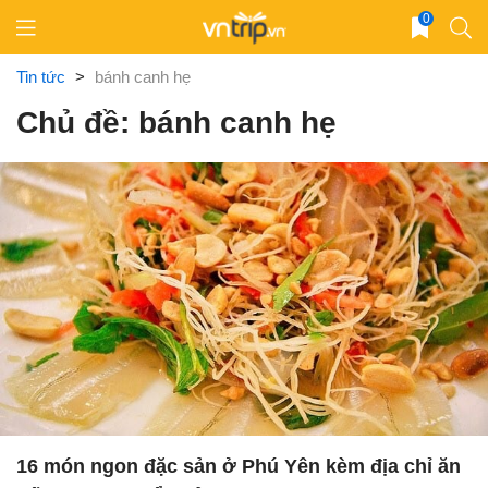
Skip
0
to
content
Tin tức
>
bánh canh hẹ
Chủ đề: bánh canh hẹ
16 món ngon đặc sản ở Phú Yên kèm địa chỉ ăn