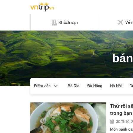
Khách sạn
Vé 
bán
Bà Rịa
Đà Nẵng
Hà Nội
D
Điểm đến
Thử rồi sẽ
trong bạn
30 Th10, 
Món bánh can