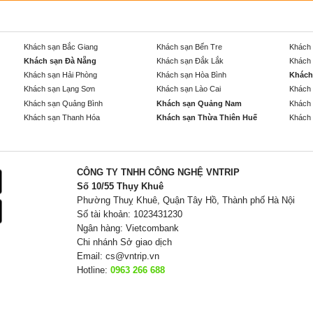
Khách sạn Bắc Giang
Khách sạn Bến Tre
Khách 
Khách sạn Đà Nẵng
Khách sạn Đắk Lắk
Khách 
Khách sạn Hải Phòng
Khách sạn Hòa Bình
Khách
Khách sạn Lạng Sơn
Khách sạn Lào Cai
Khách 
Khách sạn Quảng Bình
Khách sạn Quảng Nam
Khách 
Khách sạn Thanh Hóa
Khách sạn Thừa Thiên Huế
Khách 
CÔNG TY TNHH CÔNG NGHỆ VNTRIP
Số 10/55 Thụy Khuê
Phường Thuỵ Khuê, Quận Tây Hồ, Thành phố Hà Nội
Số tài khoản: 1023431230
Ngân hàng: Vietcombank
Chi nhánh Sở giao dịch
Email:
cs@vntrip.vn
Hotline:
0963 266 688