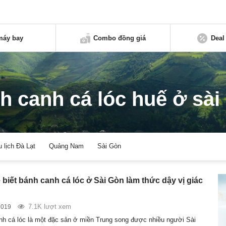
máy bay
Combo đồng giá
Deal
h canh cá lóc huế ở sài
u lịch Đà Lạt
Quảng Nam
Sài Gòn
 biết bánh canh cá lóc ở Sài Gòn làm thức dậy vị giác
7.1K lượt xem
2019
h cá lóc là một đặc sản ở miền Trung song được nhiều người Sài