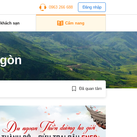
0963 266 688
Đăng nhập
 khách sạn
Cẩm nang
 gòn
Đã quan tâm