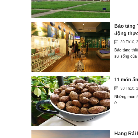
Bảo tàng 
động thực
30 Th10, 
Bảo tàng thiê
sự sống của
11 món ăn
30 Th10, 
Những món đặ
ở…
Hang Rái 