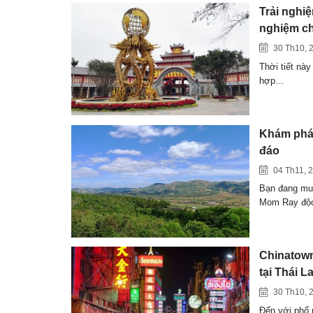
Trải nghi
nghiệm ch
30 Th10, 
Thời tiết này
hợp…
Khám phá
đáo
04 Th11, 
Bạn đang mu
Mom Ray độ
Chinatown
tại Thái L
30 Th10, 
Đến với phố 