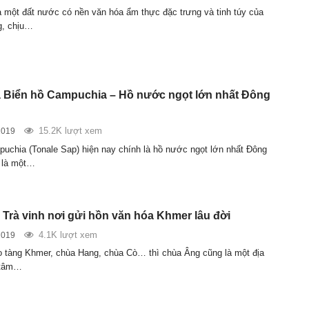
 một đất nước có nền văn hóa ẩm thực đặc trưng và tinh túy của
, chịu…
Biển hồ Campuchia – Hồ nước ngọt lớn nhất Đông
15.2K lượt xem
2019
uchia (Tonale Sap) hiện nay chính là hồ nước ngọt lớn nhất Đông
 là một…
Trà vinh nơi gửi hồn văn hóa Khmer lâu đời
4.1K lượt xem
2019
 tàng Khmer, chùa Hang, chùa Cò… thì chùa Âng cũng là một địa
 tâm…