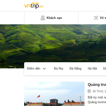
Khách sạn
Vé 
Bà Rịa
Đà Nẵng
Hà Nội
D
Điểm đến
Quảng trư
30 Th10, 
Bất kỳ một n
Quảng trườ