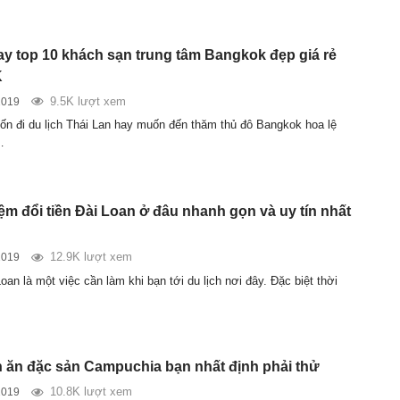
y top 10 khách sạn trung tâm Bangkok đẹp giá rẻ
K
9.5K lượt xem
2019
n đi du lịch Thái Lan hay muốn đến thăm thủ đô Bangkok hoa lệ
…
ệm đổi tiền Đài Loan ở đâu nhanh gọn và uy tín nhất
12.9K lượt xem
2019
Loan là một việc cần làm khi bạn tới du lịch nơi đây. Đặc biệt thời
 ăn đặc sản Campuchia bạn nhất định phải thử
10.8K lượt xem
2019