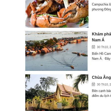
Campuchia là
phương Đông
Khám phá 
Nam Á
30 Th10, 
Biển Hồ Camp
Nam Á. Đây
Chùa Âng 
30 Th10, 
Bên cạnh bảo
điểm du lịch