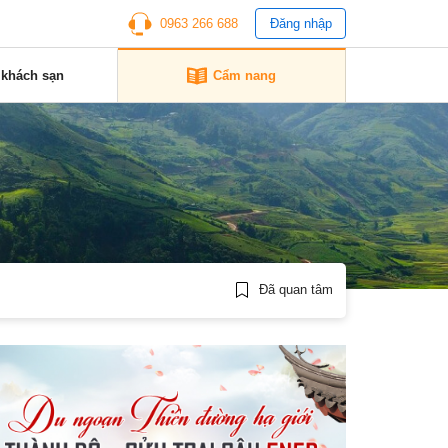
0963 266 688
Đăng nhập
 khách sạn
Cẩm nang
Đã quan tâm