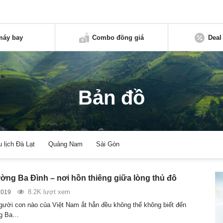
máy bay
Combo đồng giá
Deal
Bản đồ
u lịch Đà Lạt
Quảng Nam
Sài Gòn
ờng Ba Đình – nơi hồn thiêng giữa lòng thủ đô
8.2K lượt xem
2019
gười con nào của Việt Nam ắt hẳn đều không thể không biết đến
ng Ba…