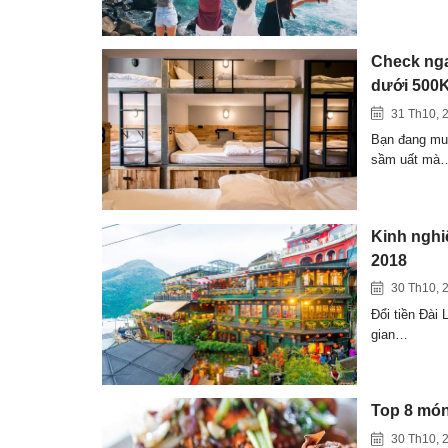
Check nga
dưới 500
31 Th10, 
Bạn đang muố
sầm uất mà
Kinh nghi
2018
30 Th10, 
Đổi tiền Đài 
gian…
Top 8 món
30 Th10, 