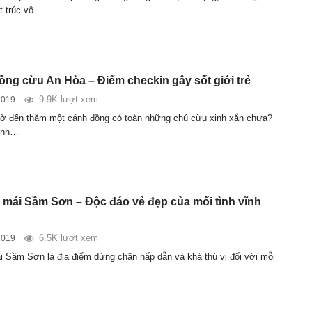
t trúc vô…
ng cừu An Hòa – Điểm checkin gây sốt giới trẻ
9.9K lượt xem
2019
ờ đến thăm một cánh đồng có toàn những chú cừu xinh xắn chưa?
ính…
 mái Sầm Sơn – Độc đáo vẻ đẹp của mối tình vĩnh
6.5K lượt xem
2019
i Sầm Sơn là địa điểm dừng chân hấp dẫn và khá thú vị đối với mỗi