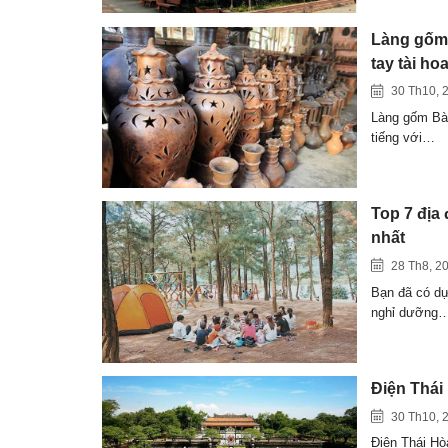
Làng gốm 
tay tài ho
30 Th10, 
Làng gốm Bàu
tiếng với…
Top 7 địa 
nhất
28 Th8, 2
Bạn đã có dự
nghỉ dưỡng
Điện Thái
30 Th10, 
Điện Thái Hò