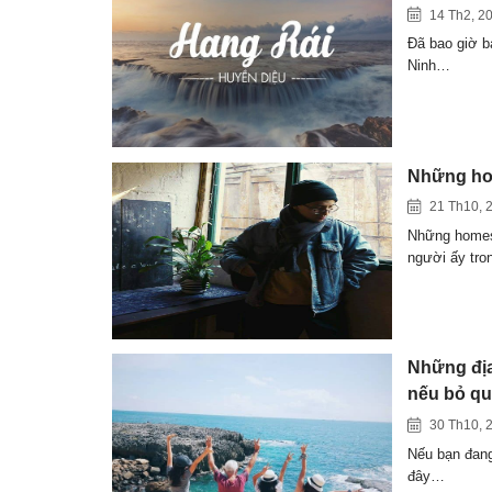
14 Th2, 2
Đã bao giờ b
Ninh…
Những hom
21 Th10, 
Những homest
người ấy tr
Những địa
nếu bỏ q
30 Th10, 
Nếu bạn đang
đây…