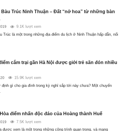
Bàu Trúc Ninh Thuận – Đất “nở hoa” từ những bàn
a
9.1K lượt xem
2019
 Trúc là một trong những địa điểm du lịch ở Ninh Thuận hấp dẫn, nổi
điểm cắm trại gần Hà Nội được giới trẻ săn đón nhiều
15.9K lượt xem
020
 định gì cho gia đình trong kỳ nghỉ sắp tới này chưa? Một chuyến
…
 Hòa điểm nhấn độc đáo của Hoàng thành Huế
7.5K lượt xem
2019
a được xem là một trong những công trình quan trọng, và mang