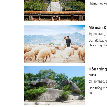
những nét ké
Mê mẩn Đồ
30 Th10, 
Bạn đã bao g
Đây cũng ch
Hòn trống
cửu
30 Th10, 
Hòn trống má
du…