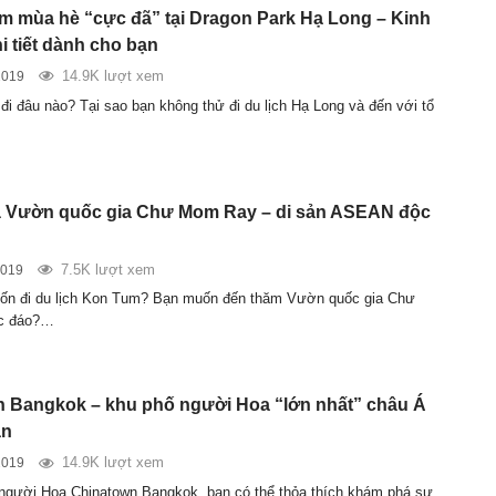
ệm mùa hè “cực đã” tại Dragon Park Hạ Long – Kinh
i tiết dành cho bạn
14.9K lượt xem
2019
 đi đâu nào? Tại sao bạn không thử đi du lịch Hạ Long và đến với tổ
 Vườn quốc gia Chư Mom Ray – di sản ASEAN độc
7.5K lượt xem
2019
ốn đi du lịch Kon Tum? Bạn muốn đến thăm Vườn quốc gia Chư
c đáo?…
 Bangkok – khu phố người Hoa “lớn nhất” châu Á
an
14.9K lượt xem
2019
người Hoa Chinatown Bangkok, bạn có thể thỏa thích khám phá sự