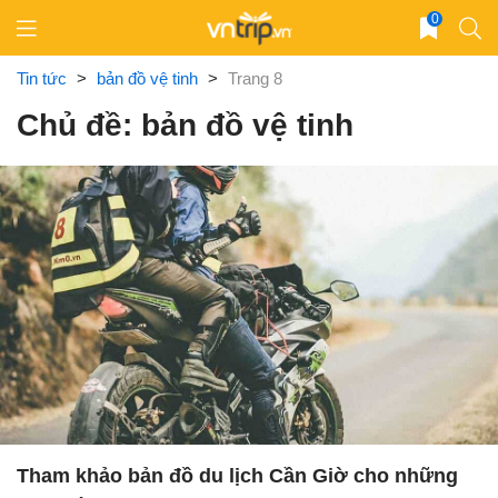
Skip
0
to
content
Tin tức
>
bản đồ vệ tinh
>
Trang 8
Chủ đề: bản đồ vệ tinh
Tham khảo bản đồ du lịch Cần Giờ cho những