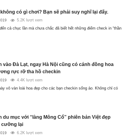
không có gì chơi? Bạn sẽ phải suy nghĩ lại đấy.
5.2K lượt xem
2019
đến cả chục lần mà chưa chắc đã biết hết những điểm check in “thần
 vào Đà Lạt, ngay Hà Nội cũng có cánh đồng hoa
ng rực rỡ tha hồ checkin
4.4K lượt xem
2019
ày vô vàn loài hoa đẹp cho các bạn checkin sống ảo. Không chỉ có
h du mục với “làng Mông Cổ” phiên bản Việt đẹp
 cưỡng lại
6.2K lượt xem
2019