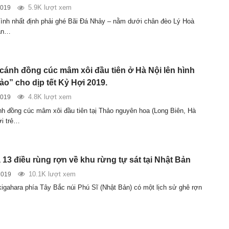
5.9K lượt xem
2019
nh nhất định phải ghé Bãi Đá Nhảy – nằm dưới chân đèo Lý Hoà
hận…
 cánh đồng cúc mâm xôi đầu tiên ở Hà Nội lên hình
ảo” cho dịp tết Kỷ Hợi 2019.
4.8K lượt xem
2019
nh đồng cúc mâm xôi đầu tiên tạị Thảo nguyên hoa (Long Biên, Hà
ới trẻ…
13 điều rùng rợn về khu rừng tự sát tại Nhật Bản
10.1K lượt xem
2019
igahara phía Tây Bắc núi Phú Sĩ (Nhật Bản) có một lịch sử ghê rợn