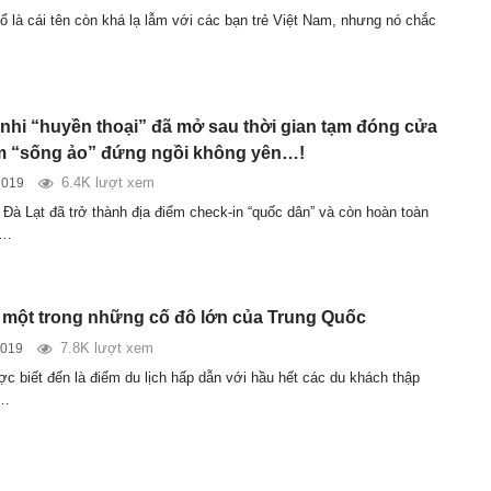
 là cái tên còn khá lạ lẫm với các bạn trẻ Việt Nam, nhưng nó chắc
 nhi “huyền thoại” đã mở sau thời gian tạm đóng cửa
m “sống ảo” đứng ngồi không yên…!
6.4K lượt xem
2019
 Đà Lạt đã trở thành địa điểm check-in “quốc dân” và còn hoàn toàn
o…
một trong những cố đô lớn của Trung Quốc
7.8K lượt xem
2019
c biết đến là điểm du lịch hấp dẫn với hầu hết các du khách thập
i…