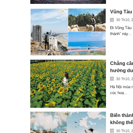
Vũng Tàu 
30 Th10, 
Đi Vũng Tàu 
thánh” này…
Chẳng cần
hướng dươ
30 Th10, 
Hà Nội mùa n
cúc hoạ…
Biến thàn
không thể
30 Th10, 