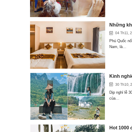
Những khá
04 Th11, 
Phú Quốc nổi 
Nam, là…
Kinh nghiệ
30 Th10, 
Dịp nghỉ lễ 
của…
Hot 1000 