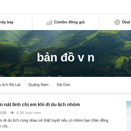
máy bay
Combo đồng giá
Deal
bản đồ v n
u lịch Đà Lạt
Quảng Nam
Sài Gòn
an nát tình chị em khi đi du lịch nhóm
4.1K lượt xem
2019
 đi du lịch cùng nhau sẽ thật tuyệt nếu có nhóm bạn thân đồng
m chị…