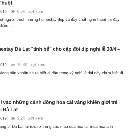
Thuột
6.5K lượt xem
2019
ột người thích những homestay đẹp và đầy chất nghệ thuật thì đây
t điểm…
stay Đà Lạt “tình bể” cho cặp đôi dịp nghỉ lễ 30/4 –
10.8K lượt xem
2019
ang băn khoăn chưa biết đi đâu trong kỳ nghỉ lễ dài này chưa biết đi
ối vào những cánh đồng hoa cải vàng khiến giới trẻ
i Đà Lạt
9.2K lượt xem
2019
áng 3, Đà Lạt lại rực rỡ trong sắc màu của hoa lá, mùa hoa anh