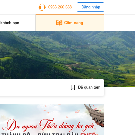
0963 266 688
Đăng nhập
 khách sạn
Cẩm nang
Đã quan tâm