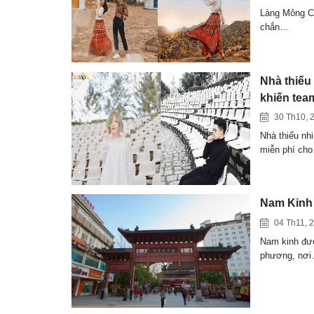
Làng Mông Cổ
chắn…
Nhà thiếu
khiến tea
30 Th10, 
Nhà thiếu nhi
miễn phí ch
Nam Kinh 
04 Th11, 
Nam kinh đượ
phương, nơ