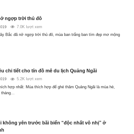
ở ngợp trời thủ đô
7.0K lượt xem
2019
ây Bắc đã nở ngợp trời thủ đô, mùa ban trắng ban tím đẹp mơ mộng
u chi tiết cho tín đồ mê du lịch Quảng Ngãi
5.2K lượt xem
2019
thích hợp nhất: Mùa thích hợp để ghé thăm Quảng Ngãi là mùa hè,
ừ tháng…
 không yên trước bãi biển “độc nhất vô nhị” ở
nh