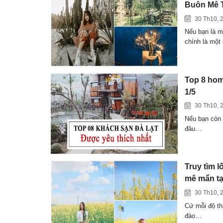
Buôn Mê 
30 Th10, 
Nếu bạn là m
chính là mộ
Top 8 home
1/5
30 Th10, 
Nếu bạn còn đ
đâu…
Truy tìm l
mê mẩn tạ
30 Th10, 
Cứ mỗi độ th
đào…