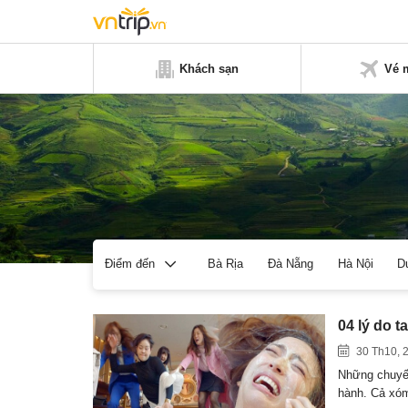
Khách sạn
Vé 
Bà Rịa
Đà Nẵng
Hà Nội
D
Điểm đến
04 lý do t
30 Th10, 
Những chuyến
hành. Cả xó