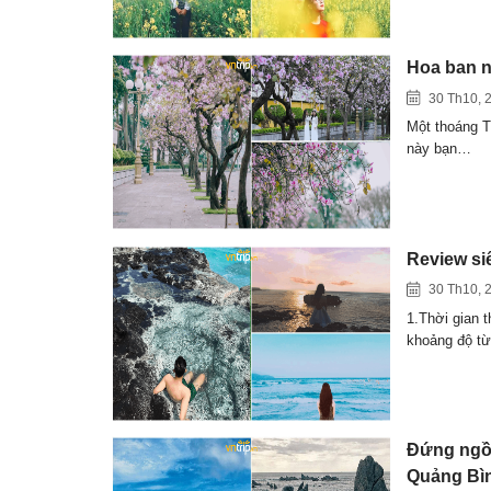
Hoa ban n
30 Th10, 
Một thoáng T
này bạn…
Review siê
30 Th10, 
1.Thời gian 
khoảng độ t
Đứng ngồi
Quảng Bì