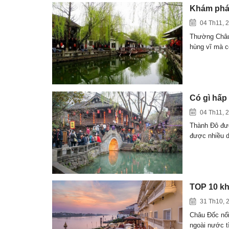
Khám phá
04 Th11, 
Thường Châu 
hùng vĩ mà 
Có gì hấp
04 Th11, 
Thành Đô đượ
được nhiều 
TOP 10 kh
31 Th10, 
Châu Đốc nổi
ngoài nước 