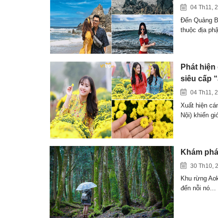
04 Th11, 
Đến Quảng Bì
thuộc địa p
Phát hiện
siêu cấp “
04 Th11, 
Xuất hiện cá
Nội) khiến gi
Khám phá 
30 Th10, 
Khu rừng Aok
đến nỗi nó…