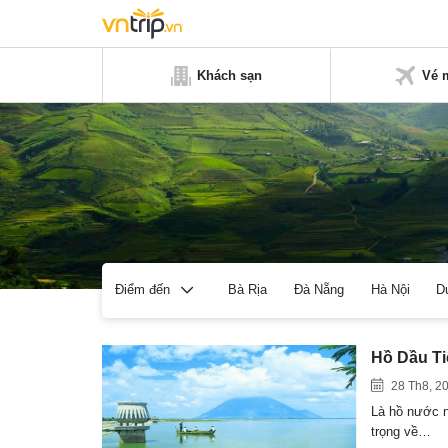
Khách sạn
Vé 
Bà Rịa
Đà Nẵng
Hà Nội
D
Điểm đến
Hồ Dầu Ti
28 Th8, 2
Là hồ nước n
trọng về…