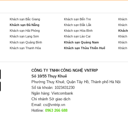
Khách sạn Bắc Giang
Khách sạn Bến Tre
Khách 
Khách sạn Đà Nẵng
Khách sạn Đắk Lắk
Khách 
Khách sạn Hải Phòng
Khách sạn Hòa Bình
Khách
Khách sạn Lạng Sơn
Khách sạn Lào Cai
Khách 
Khách sạn Quảng Bình
Khách sạn Quảng Nam
Khách 
Khách sạn Thanh Hóa
Khách sạn Thừa Thiên Huế
Khách 
CÔNG TY TNHH CÔNG NGHỆ VNTRIP
Số 10/55 Thụy Khuê
Phường Thuỵ Khuê, Quận Tây Hồ, Thành phố Hà Nội
Số tài khoản: 1023431230
Ngân hàng: Vietcombank
Chi nhánh Sở giao dịch
Email:
cs@vntrip.vn
Hotline:
0963 266 688