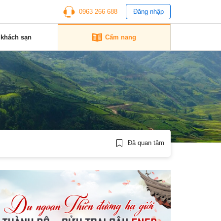
0963 266 688
Đăng nhập
 khách sạn
Cẩm nang
Đã quan tâm