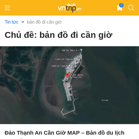
Skip
0
to
content
Tin tức
>
bản đồ đi cần giờ
Chủ đề: bản đồ đi cần giờ
Đảo Thạnh An Cần Giờ MAP – Bản đồ du lịch