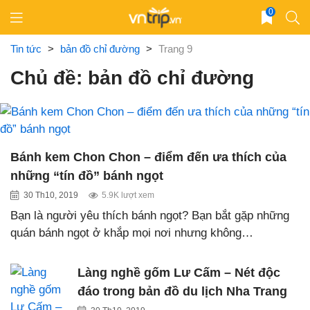
Skip
0
to
content
Tin tức
>
bản đồ chỉ đường
>
Trang 9
Chủ đề: bản đồ chỉ đường
Bánh kem Chon Chon – điểm đến ưa thích của
những “tín đồ” bánh ngọt
30 Th10, 2019
5.9K lượt xem
Bạn là người yêu thích bánh ngọt? Bạn bắt gặp những
quán bánh ngọt ở khắp mọi nơi nhưng không…
Làng nghề gốm Lư Cấm – Nét độc
đáo trong bản đồ du lịch Nha Trang