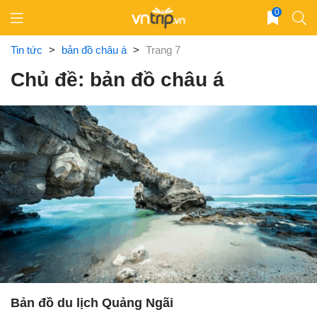
Skip
0
to
content
Tin tức
>
bản đồ châu á
>
Trang 7
Chủ đề: bản đồ châu á
Bản đồ du lịch Quảng Ngãi