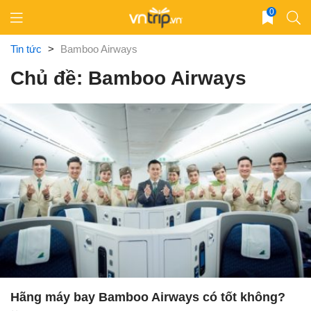
Skip
0
to
content
Tin tức
>
Bamboo Airways
Chủ đề: Bamboo Airways
Hãng máy bay Bamboo Airways có tốt không?