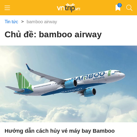
Skip
0
to
content
Tin tức
>
bamboo airway
Chủ đề: bamboo airway
Hướng dẫn cách hủy vé máy bay Bamboo