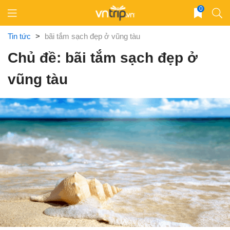
Skip
0
to
content
Tin tức
>
bãi tắm sạch đẹp ở vũng tàu
Chủ đề: bãi tắm sạch đẹp ở
vũng tàu