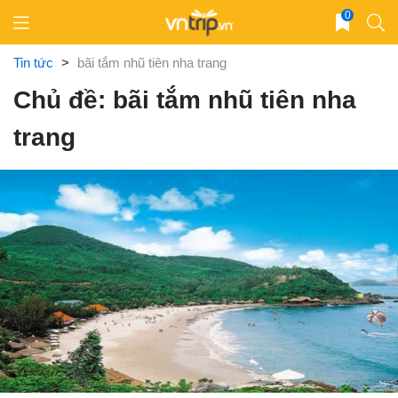
Skip
0
to
content
Tin tức
>
bãi tắm nhũ tiên nha trang
Chủ đề: bãi tắm nhũ tiên nha
trang