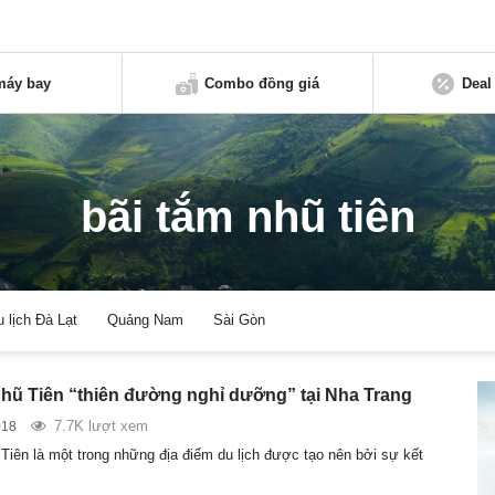
máy bay
Combo đồng giá
Deal
bãi tắm nhũ tiên
u lịch Đà Lạt
Quảng Nam
Sài Gòn
Nhũ Tiên “thiên đường nghỉ dưỡng” tại Nha Trang
7.7K lượt xem
018
 Tiên là một trong những địa điểm du lịch được tạo nên bởi sự kết