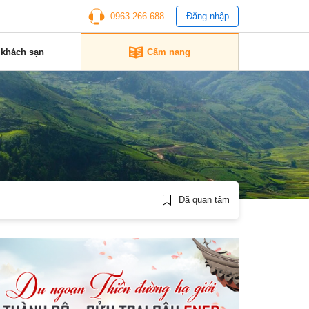
0963 266 688
Đăng nhập
 khách sạn
Cẩm nang
Đã quan tâm