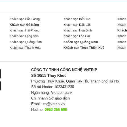
Khách sạn Bắc Giang
Khách sạn Bến Tre
Khách 
Khách sạn Đà Nẵng
Khách sạn Đắk Lắk
Khách 
Khách sạn Hải Phòng
Khách sạn Hòa Bình
Khách
Khách sạn Lạng Sơn
Khách sạn Lào Cai
Khách 
Khách sạn Quảng Bình
Khách sạn Quảng Nam
Khách 
Khách sạn Thanh Hóa
Khách sạn Thừa Thiên Huế
Khách 
CÔNG TY TNHH CÔNG NGHỆ VNTRIP
Số 10/55 Thụy Khuê
Phường Thuỵ Khuê, Quận Tây Hồ, Thành phố Hà Nội
Số tài khoản: 1023431230
Ngân hàng: Vietcombank
Chi nhánh Sở giao dịch
Email:
cs@vntrip.vn
Hotline:
0963 266 688