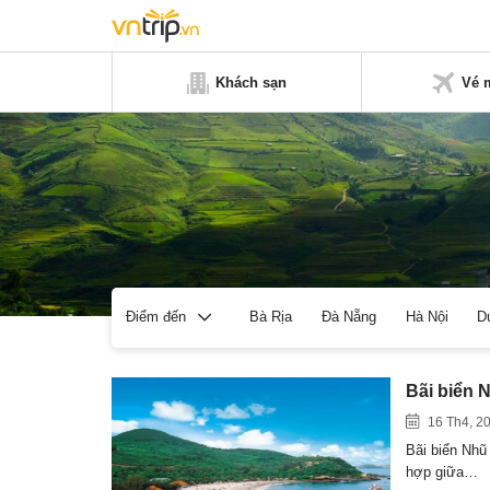
Khách sạn
Vé 
Bà Rịa
Đà Nẵng
Hà Nội
D
Điểm đến
Bãi biển 
16 Th4, 2
Bãi biển Nhũ
hợp giữa…