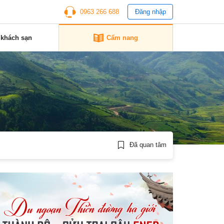
0963 266 688
Đăng nhập
 khách sạn
Cẩm nang
Đã quan tâm