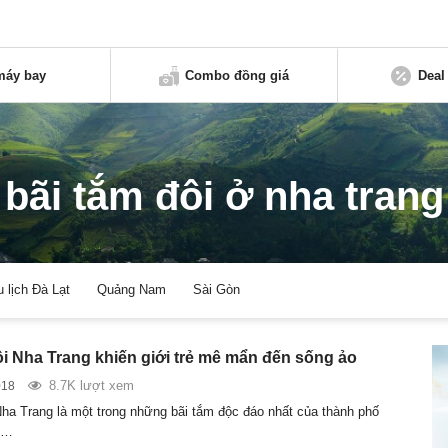
máy bay
Combo đồng giá
Deal
bãi tắm đôi ở nha trang
u lịch Đà Lạt
Quảng Nam
Sài Gòn
ôi Nha Trang khiến giới trẻ mê mẩn đến sống ảo
8.7K lượt xem
018
Nha Trang là một trong những bãi tắm độc đáo nhất của thành phố
p…