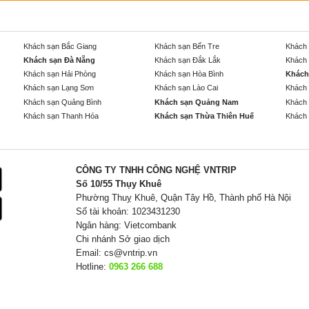
Khách sạn Bắc Giang
Khách sạn Bến Tre
Khách 
Khách sạn Đà Nẵng
Khách sạn Đắk Lắk
Khách 
Khách sạn Hải Phòng
Khách sạn Hòa Bình
Khách
Khách sạn Lạng Sơn
Khách sạn Lào Cai
Khách 
Khách sạn Quảng Bình
Khách sạn Quảng Nam
Khách 
Khách sạn Thanh Hóa
Khách sạn Thừa Thiên Huế
Khách 
CÔNG TY TNHH CÔNG NGHỆ VNTRIP
Số 10/55 Thụy Khuê
Phường Thuỵ Khuê, Quận Tây Hồ, Thành phố Hà Nội
Số tài khoản: 1023431230
Ngân hàng: Vietcombank
Chi nhánh Sở giao dịch
Email:
cs@vntrip.vn
Hotline:
0963 266 688