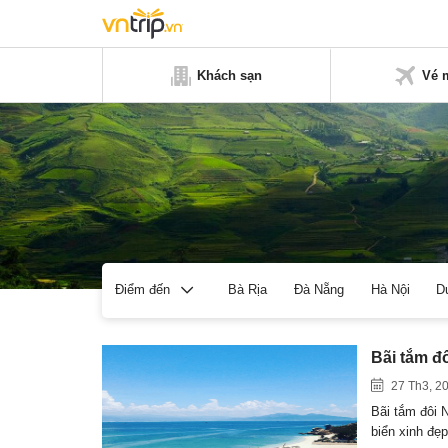
Khách sạn
Vé 
Bà Rịa
Đà Nẵng
Hà Nội
D
Điểm đến
Bãi tắm đ
27 Th3, 2
Bãi tắm đôi 
biển xinh đẹ