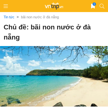
Skip
0
to
content
Tin tức
>
bãi non nước ở đà nẵng
Chủ đề: bãi non nước ở đà
nẵng