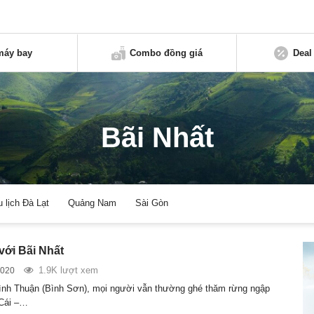
máy bay
Combo đồng giá
Deal
Bãi Nhất
u lịch Đà Lạt
Quảng Nam
Sài Gòn
với Bãi Nhất
1.9K lượt xem
2020
ình Thuận (Bình Sơn), mọi người vẫn thường ghé thăm rừng ngập
Cái –…