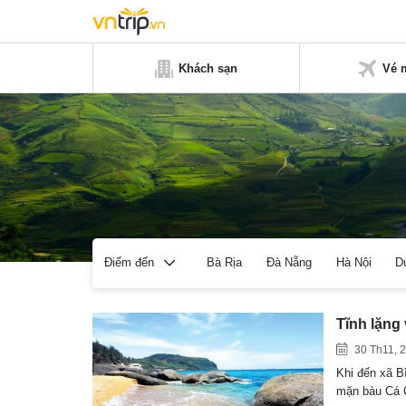
Khách sạn
Vé 
Bà Rịa
Đà Nẵng
Hà Nội
D
Điểm đến
Tĩnh lặng 
30 Th11, 
Khi đến xã B
mặn bàu Cá 