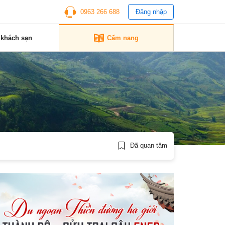
0963 266 688
Đăng nhập
 khách sạn
Cẩm nang
Đã quan tâm