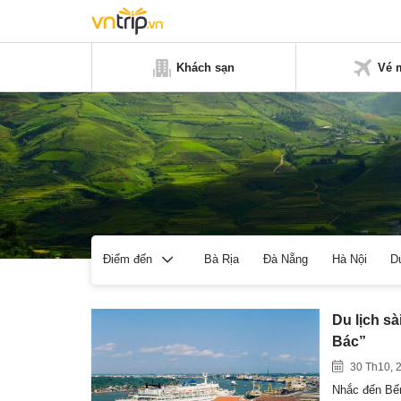
Khách sạn
Vé 
Bà Rịa
Đà Nẵng
Hà Nội
D
Điểm đến
Du lịch s
Bác”
30 Th10, 
Nhắc đến Bến