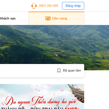
0963 266 688
Đăng nhập
 khách sạn
Cẩm nang
Đã quan tâm