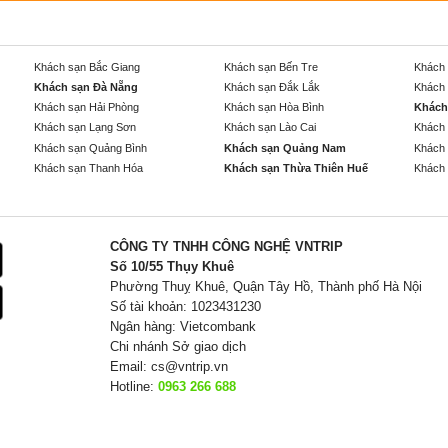
Khách sạn Bắc Giang
Khách sạn Bến Tre
Khách 
Khách sạn Đà Nẵng
Khách sạn Đắk Lắk
Khách 
Khách sạn Hải Phòng
Khách sạn Hòa Bình
Khách
Khách sạn Lạng Sơn
Khách sạn Lào Cai
Khách 
Khách sạn Quảng Bình
Khách sạn Quảng Nam
Khách 
Khách sạn Thanh Hóa
Khách sạn Thừa Thiên Huế
Khách 
CÔNG TY TNHH CÔNG NGHỆ VNTRIP
Số 10/55 Thụy Khuê
Phường Thuỵ Khuê, Quận Tây Hồ, Thành phố Hà Nội
Số tài khoản: 1023431230
Ngân hàng: Vietcombank
Chi nhánh Sở giao dịch
Email:
cs@vntrip.vn
Hotline:
0963 266 688