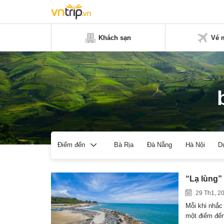
Khách sạn
Vé 
Bà Rịa
Đà Nẵng
Hà Nội
D
Điểm đến
“Lạ lùng”
29 Th1, 2
Mỗi khi nhắc
một điểm đế