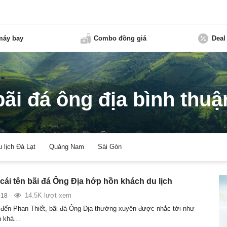
máy bay
Combo đồng giá
Deal
bãi đá ông địa bình thuậ
u lịch Đà Lạt
Quảng Nam
Sài Gòn
 cái tên bãi đá Ông Địa hớp hồn khách du lịch
14.5K lượt xem
018
 đến Phan Thiết, bãi đá Ông Địa thường xuyên được nhắc tới như
n khá…