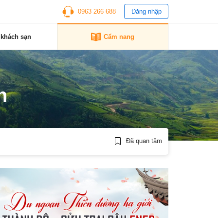
0963 266 688
Đăng nhập
 khách sạn
Cẩm nang
n
Đã quan tâm