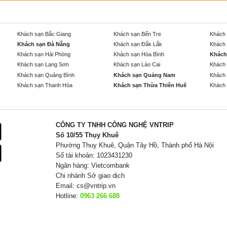
Khách sạn Bắc Giang
Khách sạn Bến Tre
Khách 
Khách sạn Đà Nẵng
Khách sạn Đắk Lắk
Khách 
Khách sạn Hải Phòng
Khách sạn Hòa Bình
Khách
Khách sạn Lạng Sơn
Khách sạn Lào Cai
Khách 
Khách sạn Quảng Bình
Khách sạn Quảng Nam
Khách 
Khách sạn Thanh Hóa
Khách sạn Thừa Thiên Huế
Khách 
CÔNG TY TNHH CÔNG NGHỆ VNTRIP
Số 10/55 Thụy Khuê
Phường Thuỵ Khuê, Quận Tây Hồ, Thành phố Hà Nội
Số tài khoản: 1023431230
Ngân hàng: Vietcombank
Chi nhánh Sở giao dịch
Email:
cs@vntrip.vn
Hotline:
0963 266 688