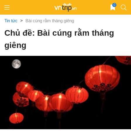
Skip
0
to
content
Tin tức
>
Bài cúng rằm tháng giêng
Chủ đề: Bài cúng rằm tháng
giêng