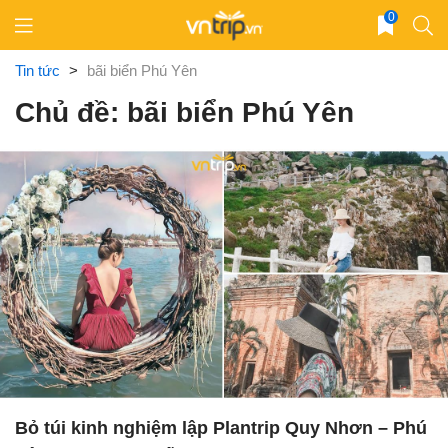
Skip
0
to
content
Tin tức
>
bãi biển Phú Yên
Chủ đề: bãi biển Phú Yên
Bỏ túi kinh nghiệm lập Plantrip Quy Nhơn – Phú