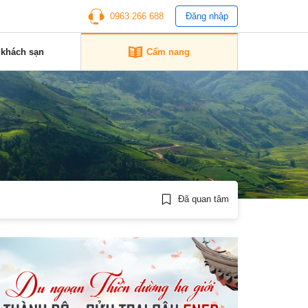
0963 266 688
Đăng nhập
 khách sạn
Cẩm nang
Đã quan tâm