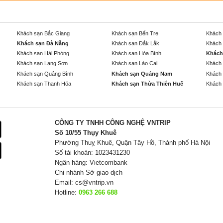
Khách sạn Bắc Giang
Khách sạn Bến Tre
Khách 
Khách sạn Đà Nẵng
Khách sạn Đắk Lắk
Khách 
Khách sạn Hải Phòng
Khách sạn Hòa Bình
Khách
Khách sạn Lạng Sơn
Khách sạn Lào Cai
Khách 
Khách sạn Quảng Bình
Khách sạn Quảng Nam
Khách 
Khách sạn Thanh Hóa
Khách sạn Thừa Thiên Huế
Khách 
CÔNG TY TNHH CÔNG NGHỆ VNTRIP
Số 10/55 Thụy Khuê
Phường Thuỵ Khuê, Quận Tây Hồ, Thành phố Hà Nội
Số tài khoản: 1023431230
Ngân hàng: Vietcombank
Chi nhánh Sở giao dịch
Email:
cs@vntrip.vn
Hotline:
0963 266 688