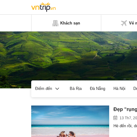
Khách sạn
Vé 
Bà Rịa
Đà Nẵng
Hà Nội
D
Điểm đến
Đẹp “rụng
13 Th7, 2
Hè đến rồi, d