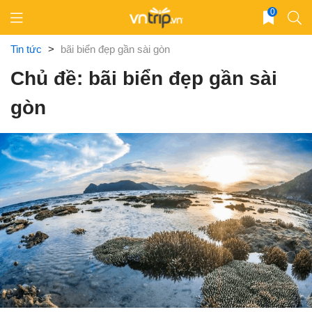
Skip
0
to
content
Tin tức
>
bãi biển đẹp gần sài gòn
Chủ đề: bãi biển đẹp gần sài
gòn