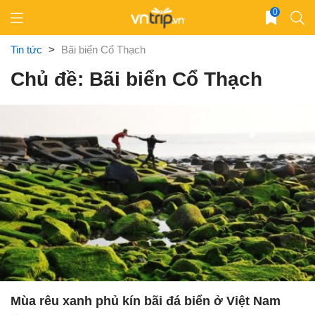
Skip
0
to
content
Tin tức
>
Bãi biển Cổ Thạch
Chủ đề: Bãi biển Cổ Thạch
Mùa rêu xanh phủ kín bãi đá biển ở Việt Nam