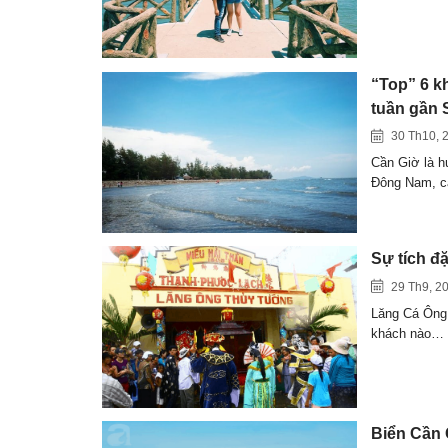
“Top” 6 k
tuần gần 
30 Th10, 
Cần Giờ là h
Đông Nam, 
Sự tích đ
29 Th9, 2
Lăng Cá Ông
khách nào…
Biển Cần 