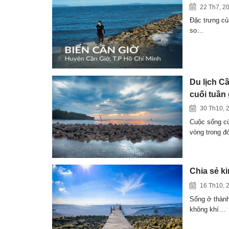
22 Th7, 2
Đặc trưng củ
so…
Du lịch C
cuối tuần
30 Th10, 
Cuộc sống củ
vòng trong đ
Chia sẻ k
16 Th10, 
Sống ở thành
không khí…