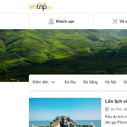
Khách sạn
Vé 
Bà Rịa
Đà Nẵng
Hà Nội
D
Điểm đến
Lên lịch 
04 Th5, 2
Khu du lịch 
tên gọi Phư