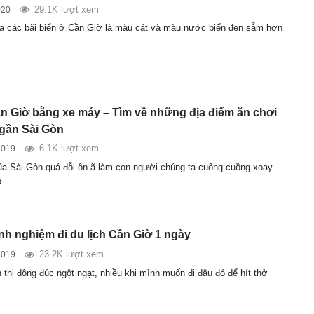
29.1K lượt xem
020
a các bãi biển ở Cần Giờ là màu cát và màu nước biển đen sẫm hơn
ần Giờ bằng xe máy – Tìm về những địa điểm ăn chơi
 gần Sài Gòn
6.1K lượt xem
2019
a Sài Gòn quá đỗi ồn ã làm con người chúng ta cuống cuồng xoay
ó.…
inh nghiệm đi du lịch Cần Giờ 1 ngày
23.2K lượt xem
2019
 thị đông đúc ngột ngạt, nhiều khi mình muốn đi đâu đó để hít thở