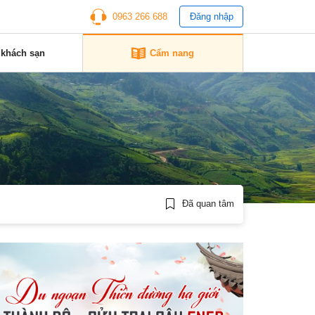
0963 266 688
Đăng nhập
 khách sạn
Cẩm nang
Đã quan tâm