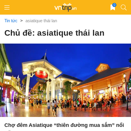
Skip
0
to
content
Tin tức
>
asiatique thái lan
Chủ đề: asiatique thái lan
Chợ đêm Asiatique “thiên đường mua sắm” nổi