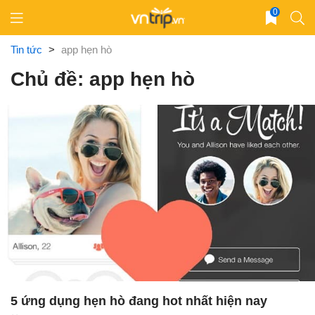
Skip
0
to
content
Tin tức
>
app hẹn hò
Chủ đề: app hẹn hò
5 ứng dụng hẹn hò đang hot nhất hiện nay