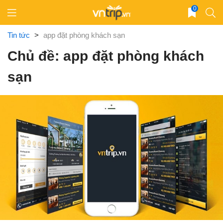
Skip
0
to
content
Tin tức
>
app đặt phòng khách sạn
Chủ đề: app đặt phòng khách
sạn