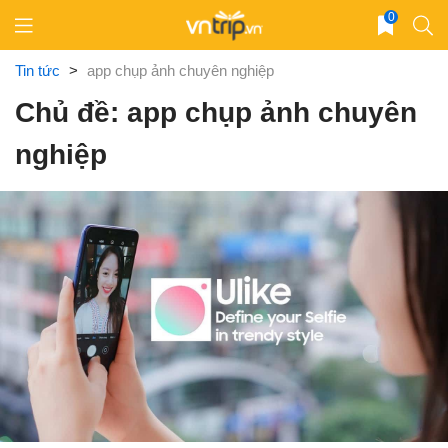
Skip
0
to
content
Tin tức
>
app chụp ảnh chuyên nghiệp
Chủ đề: app chụp ảnh chuyên
nghiệp