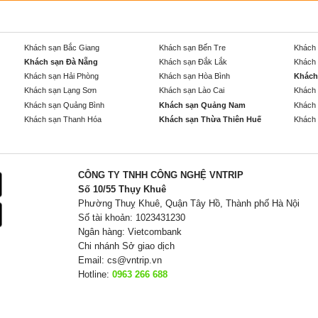
Khách sạn Bắc Giang
Khách sạn Bến Tre
Khách 
Khách sạn Đà Nẵng
Khách sạn Đắk Lắk
Khách 
Khách sạn Hải Phòng
Khách sạn Hòa Bình
Khách
Khách sạn Lạng Sơn
Khách sạn Lào Cai
Khách 
Khách sạn Quảng Bình
Khách sạn Quảng Nam
Khách 
Khách sạn Thanh Hóa
Khách sạn Thừa Thiên Huế
Khách 
CÔNG TY TNHH CÔNG NGHỆ VNTRIP
Số 10/55 Thụy Khuê
Phường Thuỵ Khuê, Quận Tây Hồ, Thành phố Hà Nội
Số tài khoản: 1023431230
Ngân hàng: Vietcombank
Chi nhánh Sở giao dịch
Email:
cs@vntrip.vn
Hotline:
0963 266 688