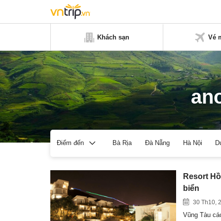
Khách sạn
Vé 
ano
Bà Rịa
Đà Nẵng
Hà Nội
D
Điểm đến
Resort Hồ
biển
30 Th10, 
Vũng Tàu các