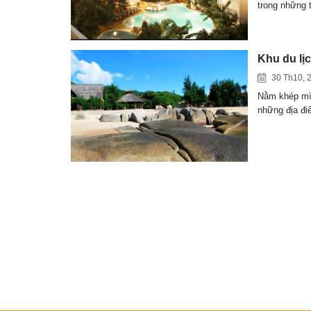
trong những
Khu du lị
30 Th10, 
Nằm khép mì
những địa đ