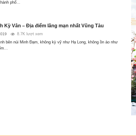
 thành phố…
ch Kỳ Vân – Địa điểm lãng mạn nhất Vũng Tàu
8.7K lượt xem
2019
nh bên núi Minh Đạm, không kỳ vỹ như Hạ Long, không ồn ào như
iểm…