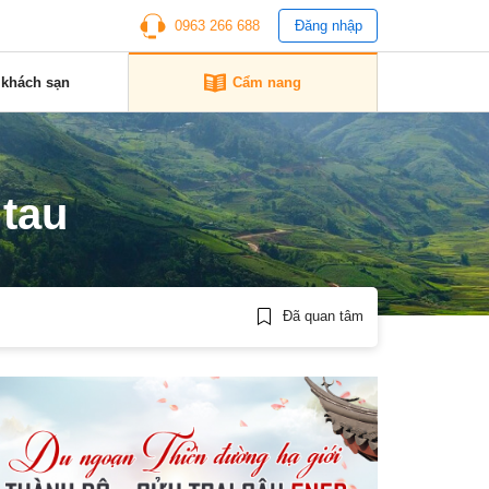
0963 266 688
Đăng nhập
 khách sạn
Cẩm nang
 tau
Đã quan tâm