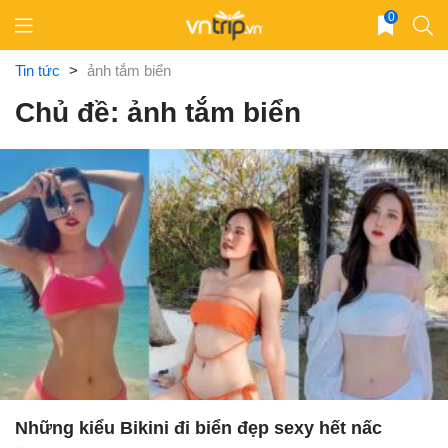
Skip
0
to
content
Tin tức
>
ảnh tắm biển
Chủ đề: ảnh tắm biển
Những kiểu Bikini đi biển đẹp sexy hết nấc