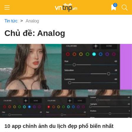
Skip
0
to
content
Tin tức
>
Analog
Chủ đề: Analog
10 app chỉnh ảnh du lịch đẹp phổ biến nhất