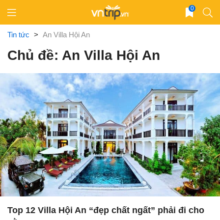
Skip
0
to
content
Tin tức
>
An Villa Hội An
Chủ đề: An Villa Hội An
Top 12 Villa Hội An “đẹp chất ngất” phải đi cho