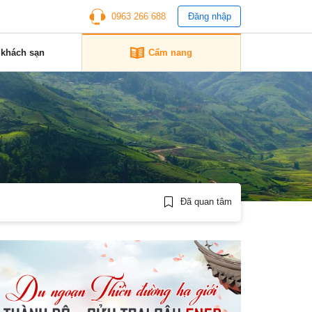
0963 266 688
Đăng nhập
 khách sạn
Cẩm nang
Đã quan tâm