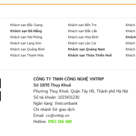
Khách sạn Bắc Giang
Khách sạn Bến Tre
Khách 
Khách sạn Đà Nẵng
Khách sạn Đắk Lắk
Khách 
Khách sạn Hải Phòng
Khách sạn Hòa Bình
Khách
Khách sạn Lạng Sơn
Khách sạn Lào Cai
Khách 
Khách sạn Quảng Bình
Khách sạn Quảng Nam
Khách 
Khách sạn Thanh Hóa
Khách sạn Thừa Thiên Huế
Khách 
CÔNG TY TNHH CÔNG NGHỆ VNTRIP
Số 10/55 Thụy Khuê
Phường Thuỵ Khuê, Quận Tây Hồ, Thành phố Hà Nội
Số tài khoản: 1023431230
Ngân hàng: Vietcombank
Chi nhánh Sở giao dịch
Email:
cs@vntrip.vn
Hotline:
0963 266 688