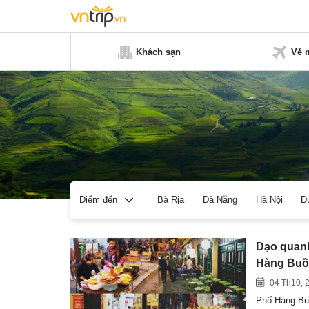
Khách sạn
Vé 
Bà Rịa
Đà Nẵng
Hà Nội
D
Điểm đến
Dạo quanh
Hàng Bu
04 Th10, 
Phố Hàng Buồ