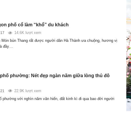
on phố cổ làm “khổ” du khách
14.6K lượt xem
017
g Món bún Thang rất được người dân Hà Thành ưa chuộng, hương vị
mà đầy…
 phố phường: Nét đẹp ngàn năm giữa lòng thủ đô
22.9K lượt xem
021
ố phường với nghìn năm văn hiến, đất kinh kì đi qua bao đời người