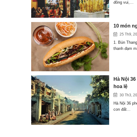
đông vui,…
10 món ng
25 Th9, 2
1. Bún Than
thanh đạm 
Hà Nội 36
hoa lệ
30 Th3, 2
Hà Nội 36 ph
con đất…