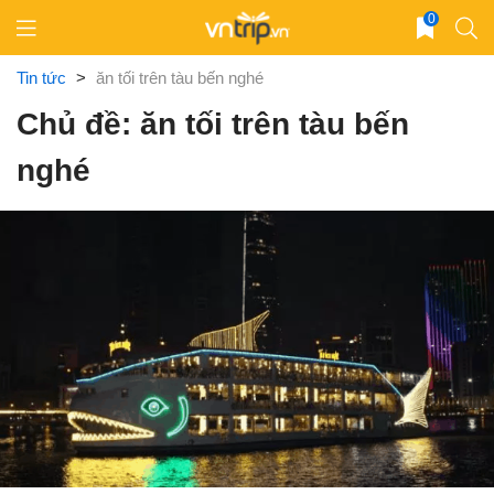
Skip
0
to
content
Tin tức
>
ăn tối trên tàu bến nghé
Chủ đề: ăn tối trên tàu bến
nghé