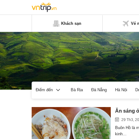
Khách sạn
Vé 
Bà Rịa
Đà Nẵng
Hà Nội
D
Điểm đến
Ăn sáng ở
29 Th3, 2
Buôn Hồ là mộ
kinh…