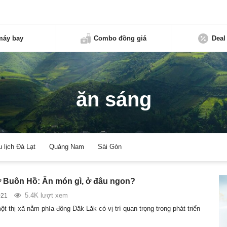
máy bay
Combo đồng giá
Deal
ăn sáng
u lịch Đà Lạt
Quảng Nam
Sài Gòn
 Buôn Hồ: Ăn món gì, ở đâu ngon?
5.4K lượt xem
021
t thị xã nằm phía đông Đăk Lăk có vị trí quan trọng trong phát triển