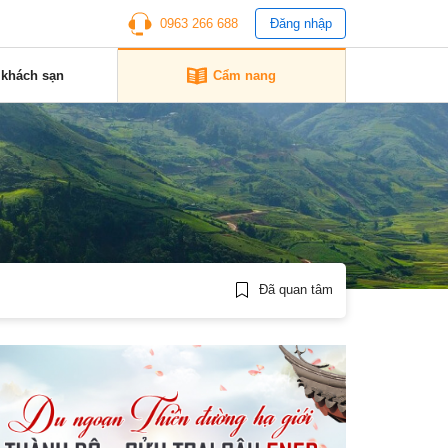
0963 266 688
Đăng nhập
 khách sạn
Cẩm nang
Đã quan tâm