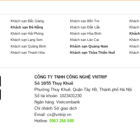
Khách sạn Bắc Giang
Khách sạn Bến Tre
Khách 
Khách sạn Đà Nẵng
Khách sạn Đắk Lắk
Khách 
Khách sạn Hải Phòng
Khách sạn Hòa Bình
Khách
Khách sạn Lạng Sơn
Khách sạn Lào Cai
Khách 
Khách sạn Quảng Bình
Khách sạn Quảng Nam
Khách 
Khách sạn Thanh Hóa
Khách sạn Thừa Thiên Huế
Khách 
CÔNG TY TNHH CÔNG NGHỆ VNTRIP
Số 10/55 Thụy Khuê
Phường Thuỵ Khuê, Quận Tây Hồ, Thành phố Hà Nội
Số tài khoản: 1023431230
Ngân hàng: Vietcombank
Chi nhánh Sở giao dịch
Email:
cs@vntrip.vn
Hotline:
0963 266 688