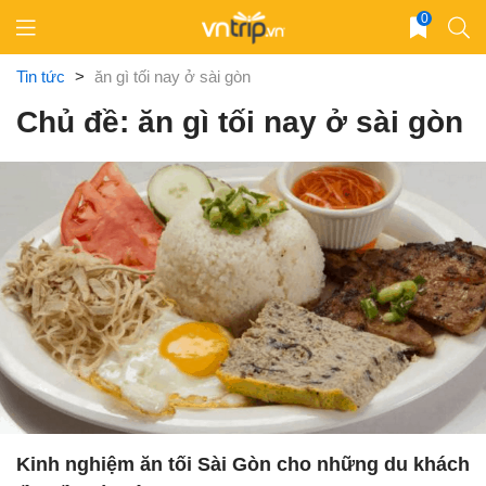
Skip
0
to
content
Tin tức
>
ăn gì tối nay ở sài gòn
Chủ đề: ăn gì tối nay ở sài gòn
Kinh nghiệm ăn tối Sài Gòn cho những du khách