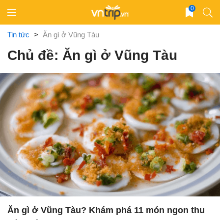
Skip
0
to
content
Tin tức
>
Ăn gì ở Vũng Tàu
Chủ đề: Ăn gì ở Vũng Tàu
Ăn gì ở Vũng Tàu? Khám phá 11 món ngon thu