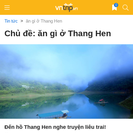
Skip
0
to
content
Tin tức
>
ăn gì ở Thang Hen
Chủ đề: ăn gì ở Thang Hen
Đến hồ Thang Hen nghe truyện liêu trai!